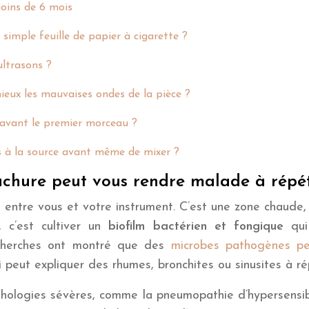
moins de 6 mois
simple feuille de papier à cigarette ?
ltrasons ?
mieux les mauvaises ondes de la pièce ?
 avant le premier morceau ?
es à la source avant même de mixer ?
chure peut vous rendre malade à répét
t entre vous et votre instrument. C’est une zone chaude, 
, c’est cultiver un
biofilm bactérien et fongique
qui 
echerches ont montré que des
microbes pathogènes peu
i peut expliquer des rhumes, bronchites ou sinusites à rép
athologies sévères, comme la pneumopathie d’hypersensi