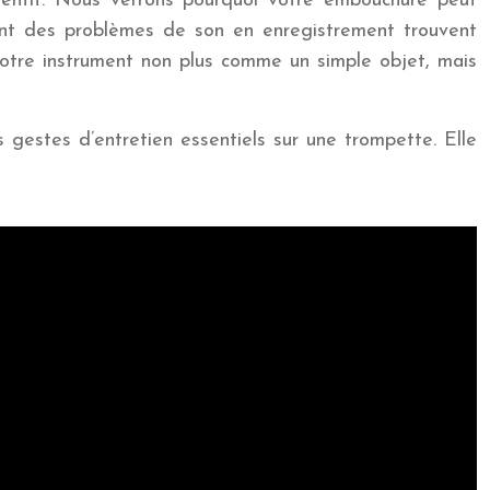
ventif. Nous verrons pourquoi votre embouchure peut
ment des problèmes de son en enregistrement trouvent
votre instrument non plus comme un simple objet, mais
 gestes d’entretien essentiels sur une trompette. Elle