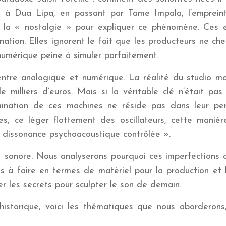
nd à Dua Lipa, en passant par Tame Impala, l’emprein
a « nostalgie » pour expliquer ce phénomène. Ces exp
ation. Elles ignorent le fait que les producteurs ne ch
umérique peine à simuler parfaitement.
entre analogique et numérique. La réalité du studio 
e milliers d’euros. Mais si la véritable clé n’était pas
nation de ces machines ne réside pas dans leur perfe
ues, ce léger flottement des oscillateurs, cette maniè
« dissonance psychoacoustique contrôlée ».
onore. Nous analyserons pourquoi ces imperfections cr
s à faire en termes de matériel pour la production et la
er les secrets pour sculpter le son de demain.
historique, voici les thématiques que nous aborderons,