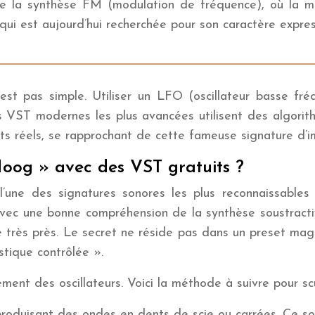
 la synthèse FM (modulation de fréquence), où la moind
e qui est aujourd’hui recherchée pour son caractère expres
t pas simple. Utiliser un LFO (oscillateur basse fréq
s VST modernes les plus avancées utilisent des algorit
its réels, se rapprochant de cette fameuse signature d’i
oog » avec des VST gratuits ?
une des signatures sonores les plus reconnaissables 
ec une bonne compréhension de la synthèse soustracti
de très près. Le secret ne réside pas dans un preset ma
tique contrôlée ».
ent des oscillateurs. Voici la méthode à suivre pour scu
s produisant des ondes en dents de scie ou carrées. Ce