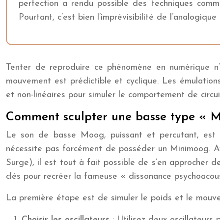
perfection a rendu possible des techniques comme
Pourtant, c’est bien l’imprévisibilité de l’analogiqu
Tenter de reproduire ce phénomène en numérique n’es
mouvement est prédictible et cyclique. Les émulation
et non-linéaires pour simuler le comportement de circu
Comment sculpter une basse type « M
Le son de basse Moog, puissant et percutant, est l’
nécessite pas forcément de posséder un Minimoog. Av
Surge), il est tout à fait possible de s’en approcher 
clés pour recréer la fameuse « dissonance psychoacous
La première étape est de simuler le poids et le mouvem
Choisir les oscillateurs
: Utilisez deux oscillateur