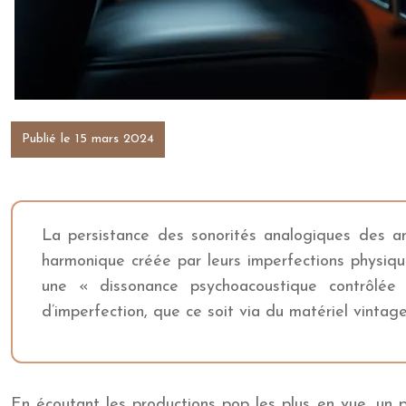
Publié le 15 mars 2024
La persistance des sonorités analogiques des a
harmonique créée par leurs imperfections physique
une « dissonance psychoacoustique contrôlée
d’imperfection, que ce soit via du matériel vintag
En écoutant les productions pop les plus en vue, un p