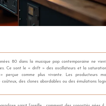
nnées 80 dans la musique pop contemporaine ne vient 
s. Ce sont le « drift » des oscillateurs et la saturatio
 » perçue comme plus vivante. Les producteurs mod
e coûteux, des clones abordables ou des émulations logic
aradoxe saisit l’oreille : comment des sonorités nées i