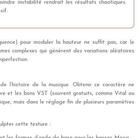
re instabilité rendrait les résultats chaotiques.
sif.
uence) pour moduler la hauteur ne suffit pas, car le
hmes complexes qui génèrent des variations aléatoires
mperfection.
de l’histoire de la musique. Obtenir ce caractère ne
ve et les bons VST (souvent gratuits, comme Vital ou
gique, mais dans le réglage fin de plusieurs paramètres
lpter cette texture :
 sont les formes d’onde de base pour les basses Moog