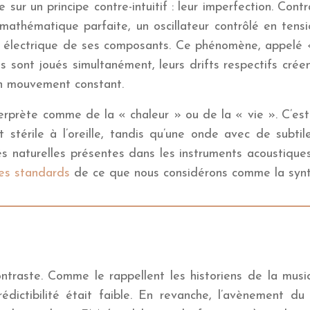
sur un principe contre-intuitif : leur imperfection. Con
mathématique parfaite, un oscillateur contrôlé en tensi
 électrique de ses composants. Ce phénomène, appelé « d
us sont joués simultanément, leurs drifts respectifs c
 en mouvement constant.
erprète comme de la « chaleur » ou de la « vie ». C’es
stérile à l’oreille, tandis qu’une onde avec de subtile
és naturelles présentes dans les instruments acoustique
les standards
de ce que nous considérons comme la synth
contraste. Comme le rappellent les historiens de la musi
prédictibilité était faible. En revanche, l’avènement 