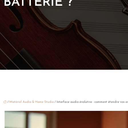
BATTERIE ?
/
Matériel Audio & Home Studio
/ Interface audio évolutive : comment étendre vos e