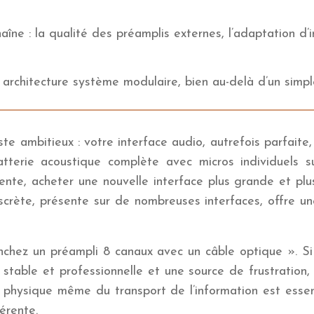
ne : la qualité des préamplis externes, l’adaptation d’
architecture système modulaire, bien au-delà d’un simpl
e ambitieux : votre interface audio, autrefois parfaite
atterie acoustique complète avec micros individuels su
nte, acheter une nouvelle interface plus grande et plus 
crète, présente sur de nombreuses interfaces, offre une
chez un préampli 8 canaux avec un câble optique ». Si le
n stable et professionnelle et une source de frustration
a physique même du transport de l’information est essent
érente.