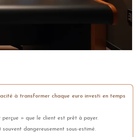
pacité à transformer chaque euro investi en temps
r perçue » que le client est prêt à payer.
n) souvent dangereusement sous-estimé.