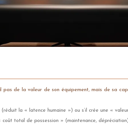
nd pas de la valeur de son équipement, mais de sa ca
 (réduit la « latence humaine ») ou s’il crée une « valeu
« coût total de possession » (maintenance, dépréciatio