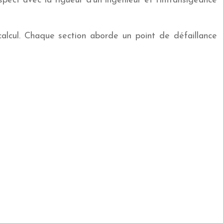
pect avec la rigueur d’un ingénieur et l’intransigeance
lcul. Chaque section aborde un point de défaillance