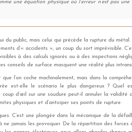
e une équation physique où l’erreur n’est pas une opt
lui du public, mais celui qui précède la rupture du métal
ements d’« accidents », un coup du sort imprévisible. C’
sibles à des calculs ignorés ou à des inspections négli
 ces conseils de surface masquent une réalité plus intran
st que l’on coche machinalement, mais dans la compréhen
ée est-elle le scénario le plus dangereux ? Quel es
up d’œil sur une soudure peut-il annuler la validité d
mites physiques et d’anticiper ses points de rupture.
ques. C’est une plongée dans la mécanique de la défaill
e jamais les provoquer. De la répartition des forces à l’