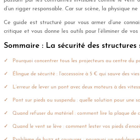
passant par les contraintes invisibles comme le vent o
d’un rigger responsable. Car sur scène, la physique n
Ce guide est structuré pour vous armer d’une conna
critique et vous donne les outils pour l’éliminer de v
Sommaire : La sécurité des structures 
Pourquoi concentrer tous les projecteurs au centre du pon
Élingue de sécurité : l’accessoire à 5 € qui sauve des vie
L’erreur de lever un pont avec deux moteurs à des vitess
Pont sur pieds ou suspendu : quelle solution pour une sa
Quand refuser du matériel : comment lire la plaque de c
Quand le vent se lève : comment lester vos pieds d’encei
Problème de buzz et coupures : pourquoi un onduleur es