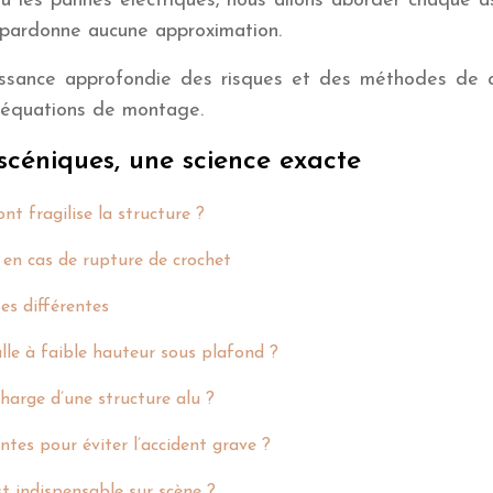
u les pannes électriques, nous allons aborder chaque as
e pardonne aucune approximation.
issance approfondie des risques et des méthodes de ca
os équations de montage.
scéniques, une science exacte
t fragilise la structure ?
s en cas de rupture de crochet
es différentes
lle à faible hauteur sous plafond ?
harge d’une structure alu ?
ntes pour éviter l’accident grave ?
t indispensable sur scène ?