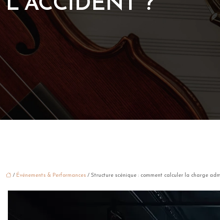
L’ACCIDENT ?
/
Événements & Performances
/ Structure scénique : comment calculer la charge admis