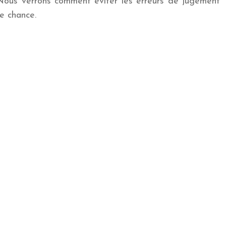
. Nous verrons comment éviter les erreurs de jugement
de chance.