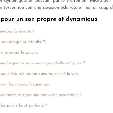
ation dynamique, en passant par le traitement Mid/Side
intervention soit une décision éclairée, et non un coup 
 pour un son propre et dynamique
une bande étroite ?
e son maigre ou étouffé ?
» moche sur le spectre
ne fréquence seulement quand elle est jouée ?
pour éclaircir un mix sans toucher à la voix
re pour les mêmes fréquences
 vraiment corriger une mauvaise acoustique ?
les petits haut-parleurs ?