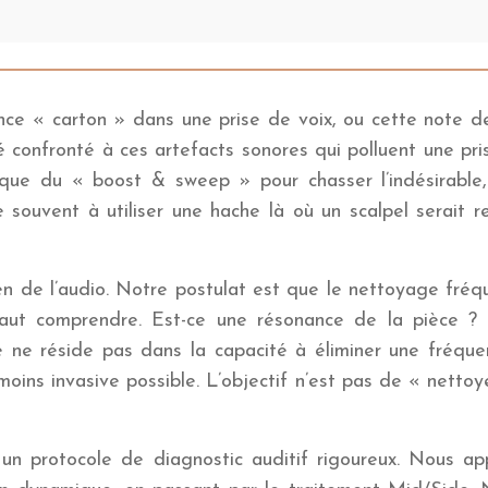
ance « carton » dans une prise de voix, ou cette note d
é confronté à ces artefacts sonores qui polluent une pr
nique du « boost & sweep » pour chasser l’indésirable
e souvent à utiliser une hache là où un scalpel serait re
gien de l’audio. Notre postulat est que le nettoyage fré
faut comprendre. Est-ce une résonance de la pièce ? 
 ne réside pas dans la capacité à éliminer une fréquenc
 moins invasive possible. L’objectif n’est pas de « nettoy
un protocole de diagnostic auditif rigoureux. Nous app